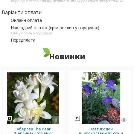
перевірці якості товару особисто або через свого представника.
Варіанти оплати
Онлайн оплата
Накладний платіж (крім рослин у горщиках)
крім рослин у горщиках
Передплата
Новинки
Тубероза The Pearl
Платикодон
(Перлина) у горщику
(широкодзвоник) синій