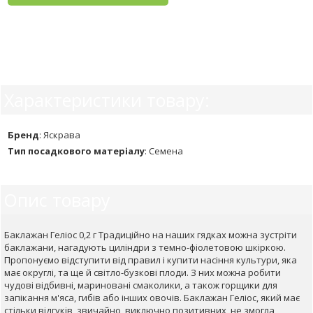
Характеристики товару:
Бренд
:
Яскрава
Тип посадкового матеріалу
:
Семена
Опис товару
Баклажан Геліос 0,2 г Традиційно на наших гядках можна зустріти
баклажани, нагадують циліндри з темно-фіолетовою шкіркою.
Пропонуємо відступити від правил і купити насіння культури, яка
має округлі, та ще й світло-бузкові плоди. З них можна робити
чудові відбивні, мариновані смаколики, а також горщики для
запікання м'яса, гибів або інших овочів. Баклажан Геліос, який має
стільки відгуків, звичайно, виключно позитивних, не змогла