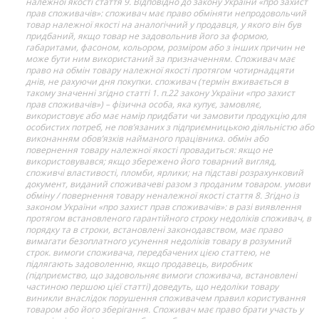
належної якості стаття 9. Відповідно до закону України «про захист
прав споживачів»: споживач має право обміняти непродовольчий
товар належної якості на аналогічний у продавця, у якого він був
придбаний, якщо товар не задовольнив його за формою,
габаритами, фасоном, кольором, розміром або з інших причин не
може бути ним використаний за призначенням. Споживач має
право на обмін товару належної якості протягом чотирнадцяти
днів, не рахуючи дня покупки. споживач (термін вживається в
такому значенні згідно статті 1. п.22 закону України «про захист
прав споживачів») – фізична особа, яка купує, замовляє,
використовує або має намір придбати чи замовити продукцію для
особистих потреб, не пов’язаних з підприємницькою діяльністю або
виконанням обов’язків найманого працівника. обмін або
повернення товару належної якості провадиться: якщо не
використовувався; якщо збережено його товарний вигляд,
споживчі властивості, пломби, ярлики; на підставі розрахунковий
документ, виданий споживачеві разом з проданим товаром. умови
обміну / повернення товару неналежної якості стаття 8. Згідно із
законом України «про захист прав споживачів»: в разі виявлення
протягом встановленого гарантійного строку недоліків споживач, в
порядку та в строки, встановлені законодавством, має право
вимагати безоплатного усунення недоліків товару в розумний
строк. вимоги споживача, передбачених цією статтею, не
підлягають задоволенню, якщо продавець, виробник
(підприємство, що задовольняє вимоги споживача, встановлені
частиною першою цієї статті) доведуть, що недоліки товару
виникли внаслідок порушення споживачем правил користування
товаром або його зберігання. Споживач має право брати участь у