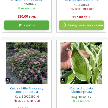
низькорослий Mariesii у
Код:
50-002-к
Код:
25692
горщику
В наявності
Немає в наявності
220,00 грн.
117,00 грн.
Купити
Повідомити про наявніст
Спірея Little Princess у
Хоста Undulata
контейнері 2 л
Albomarginata
(Альбомарджината)
Код:
3092089014
Код:
30861-С2
контейнер 2 л, 3/+ розетки
Немає в наявності
В наявності