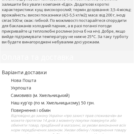
залишити без уваги і компанія «Едіс». Додаткові короткі
характеристики: кущ: високорослий; термін дозрівання: 3,5-4 місяці;
врожайність: високі показники (4,5-5,5 кг/м2); маса: від 200 г, іноді
сягає 500 м; смак: гибной. По можливості постарайтеся спорудити
для баклажанів холодний парник, а в разі поганої погоди
прикривайте ці теплолюбні рослини (хоча б на ніч). Добре, якщо
вийде підтримувати температуру не нижче 25°С. За таку турботу
ви будете винагороджені небувалим досі урожаєм.
Оплата та доставка
Варіанти доставки
Нова Пошта
Укрпошта
Самовивіз (м. Хмельницький)
Наш кур'єр (по м. Хмельницькому) 50 грн.
Повернення і обмін
Відповідно до закону України «про захист прав споживачів» ви
можете протягом 14 днів з моменту покупки повернути або
обміняти товар, придбаний в магазині, за умови виконання всіх
норм передбачених законом. Умови обміну / повернення товару