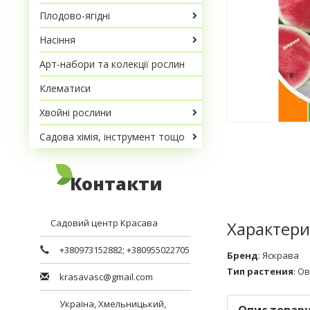
Плодово-ягідні
Насіння
Арт-набори та колекції рослин
Клематиси
Хвойні рослини
Садова хімія, інструмент тощо
Контакти
Садовий центр Красава
Характери
+380973152882
;
+380955022705
Бренд
:
Яскрава
Тип растения
:
Ов
krasavasc@gmail.com
Україна,
Хмельницький
,