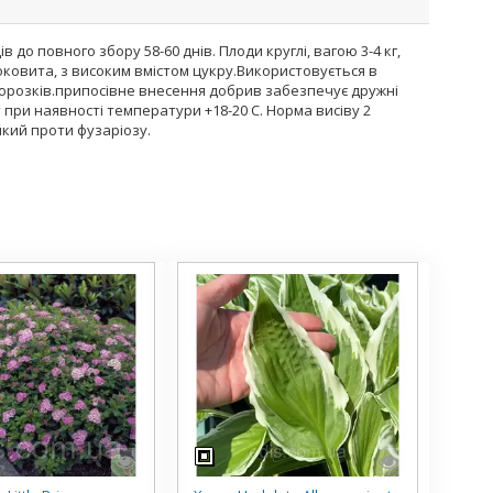
до повного збору 58-60 днів. Плоди круглі, вагою 3-4 кг,
соковита, з високим вмістом цукру.Використовується в
морозків.припосівне внесення добрив забезпечує дружні
 при наявності температури +18-20 С. Норма висіву 2
ійкий проти фузаріозу.