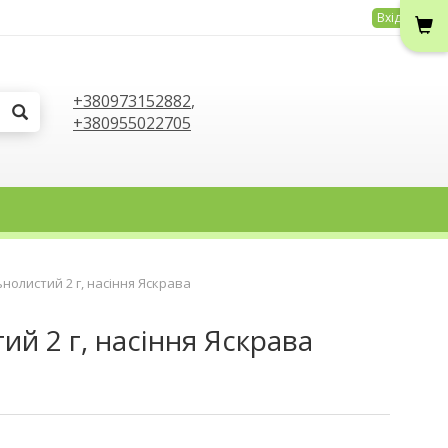
Вхід
+380973152882
,
+380955022705
нолистий 2 г, насіння Яскрава
й 2 г, насіння Яскрава