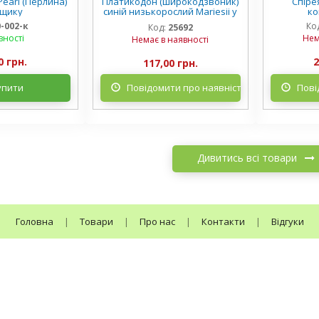
earl (Перлина)
Платикодон (широкодзвоник)
Спірея
рщику
синій низькорослий Mariesii у
ко
горщику
0-002-к
Ко
Код:
25692
вності
Нем
Немає в наявності
0 грн.
2
117,00 грн.
упити
Повідомити про наявність
Пові
Дивитись всі товари
Головна
|
Товари
|
Про нас
|
Контакти
|
Відгуки