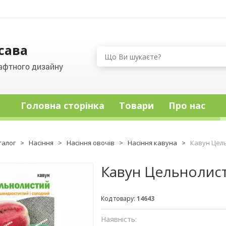
сава
афтного дизайну
Головна сторінка
Товари
Про нас
талог
>
Насіння
>
Насіння овочів
>
Насіння кавуна
>
Кавун Цель
Кавун Цельнолисти
Код товару:
14643
Наявність: