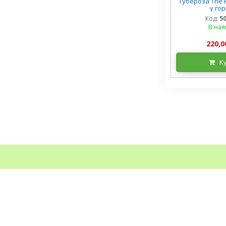
Тубероза The P
у го
Код:
5
В ная
220,0
К