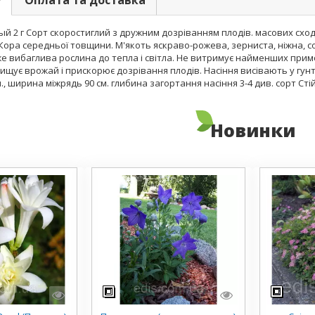
у
Оплата та доставка
 2 г Сорт скоростиглий з дружним дозріванням плодів. масових сходів 
. Кора середньої товщини. М'якоть яскраво-рожева, зерниста, ніжна, 
Вже вибаглива рослина до тепла і світла. Не витримує найменших при
ищує врожай і прискорює дозрівання плодів. Насіння висівають у гунт
м., ширина міжрядь 90 см. глибина загортання насіння 3-4 див. сорт Ст
Новинки