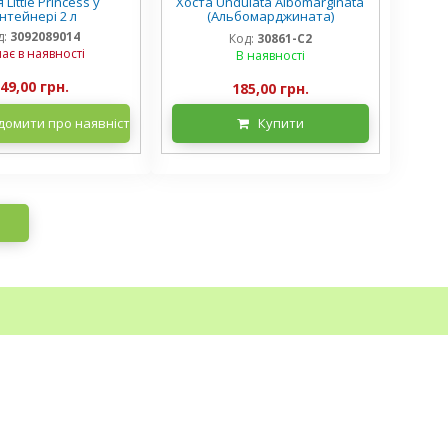
 Little Princess у
Хоста Undulata Albomarginata
нтейнері 2 л
(Альбомарджината)
контейнер 2 л, 3/+ розетки
д:
3092089014
Код:
30861-С2
ає в наявності
В наявності
49,00 грн.
185,00 грн.
домити про наявність
Купити