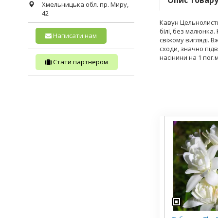
Опис товар
Хмельницька обл.
пр. Миру,
42
Кавун Цельнолистый
білі, без малюнка
Написати нам
свіжому вигляді. 
сходи, значно підв
насінини на 1 пог.
Стати партнером