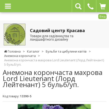
Вхід
Садовий центр Красава
Товари для садівництва та
ландшафтного дизайну
Головна
>
Каталог
>
Бульби та цибулини квітів
>
Анемона корончата
>
Анемона корончаста махрова Lord Lieutenant (Лорд Лейтенант)
5 бульб/уп.
Анемона корончаста махрова
Lord Lieutenant (Лорд
Лейтенант) 5 бульб/уп.
Код товару:
13390-5