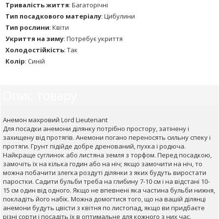
Тривалість життя
:
Багаторічні
Тип посадкового матеріалу
:
Цибулини
Тип рослини
:
Квіти
Укриття на зиму
:
Потребує укриття
Холодостійкість
:
Так
Колір
:
Синій
Опис товару
Анемон махровий Lord Lieutenant
Для посадки анемони ділянку потрібно простору, затінену і
захищену від протягів. Анемони погано переносять сильну спеку і
протяги. Грунт підійде добре дренований, пухка і родюча.
Найкраще суглинок або листяна земля з торфом. Перед посадкою,
замочіть їх на кілька годин або на ніч; якщо замочити на ніч, то
можна побачити злегка роздуті ділянки з яких будуть виростати
паростки. Садити бульби треба на глибину 7-10 см і на відстані 10-
15 см один від одного. Якщо не впевнені яка частина бульби нижня,
покладіть його набік. Можна домогтися того, що на вашій ділянці
анемони будуть цвісти з квітня по листопад, якщо ви придбаєте
різні сорти і посадіть їх в оптимальне для кожного з них час.