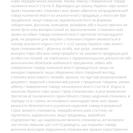
норм передбачених законом. Умови обміну / повернення товару
належної якості стаття 9. Відповідно до закону України «про захист
прав споживачів»: споживач має право обміняти непродовольчий
товар належної якості на аналогічний у продавця, у якого він був
придбаний, якщо товар не задовольнив його за формою,
габаритами, фасоном, кольором, розміром або з інших причин не
може бути ним використаний за призначенням. Споживач має
право на обмін товару належної якості протягом чотирнадцяти
днів, не рахуючи дня покупки. споживач (термін вживається в
такому значенні згідно статті 1. п.22 закону України «про захист
прав споживачів») – фізична особа, яка купує, замовляє,
використовує або має намір придбати чи замовити продукцію для
особистих потреб, не пов’язаних з підприємницькою діяльністю або
виконанням обов’язків найманого працівника. обмін або
повернення товару належної якості провадиться: якщо не
використовувався; якщо збережено його товарний вигляд,
споживчі властивості, пломби, ярлики; на підставі розрахунковий
документ, виданий споживачеві разом з проданим товаром. умови
обміну / повернення товару неналежної якості стаття 8. Згідно із
законом України «про захист прав споживачів»: в разі виявлення
протягом встановленого гарантійного строку недоліків споживач, в
порядку та в строки, встановлені законодавством, має право
вимагати безоплатного усунення недоліків товару в розумний
строк. вимоги споживача, передбачених цією статтею, не
підлягають задоволенню, якщо продавець, виробник
(підприємство, що задовольняє вимоги споживача, встановлені
частиною першою цієї статті) доведуть, що недоліки товару
виникли внаслідок порушення споживачем правил користування