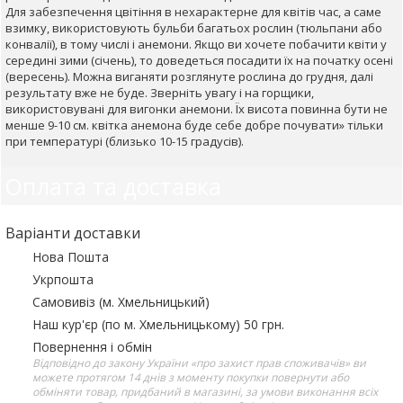
Для забезпечення цвітіння в нехарактерне для квітів час, а саме
взимку, використовують бульби багатьох рослин (тюльпани або
конвалії), в тому числі і анемони. Якщо ви хочете побачити квіти у
середині зими (січень), то доведеться посадити їх на початку осені
(вересень). Можна виганяти розглянуте рослина до грудня, далі
результату вже не буде. Зверніть увагу і на горщики,
використовувані для вигонки анемони. Їх висота повинна бути не
менше 9-10 см. квітка анемона буде себе добре почувати» тільки
при температурі (близько 10-15 градусів).
Оплата та доставка
Варіанти доставки
Нова Пошта
Укрпошта
Самовивіз (м. Хмельницький)
Наш кур'єр (по м. Хмельницькому) 50 грн.
Повернення і обмін
Відповідно до закону України «про захист прав споживачів» ви
можете протягом 14 днів з моменту покупки повернути або
обміняти товар, придбаний в магазині, за умови виконання всіх