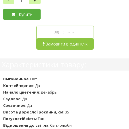
-
+
Купити
Замовити в один клік
Характеристики товару:
Выгоночное
:
Нет
Контейнерное
:
Да
Начало цветения
:
Декабрь
Садовое
:
Да
Срезочное
:
Да
Висота дорослої рослини, см
:
35
Посухостійкість
:
Так
Відношення до світла
:
Світлолюбні