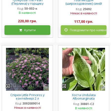
Тубероза The Pearl
Платикодон
(Перлина) у горщику
(широкодзвоник) синій
низькорослий Mariesii у
Код:
50-002-к
Код:
25692
горщику
В наявності
Немає в наявності
220,00 грн.
117,00 грн.
Купити
Повідомити про наявніст
Спірея Little Princess у
Хоста Undulata
контейнері 2 л
Albomarginata
(Альбомарджината)
Код:
3092089014
Код:
30861-С2
контейнер 2 л, 3/+ розетки
Немає в наявності
В наявності