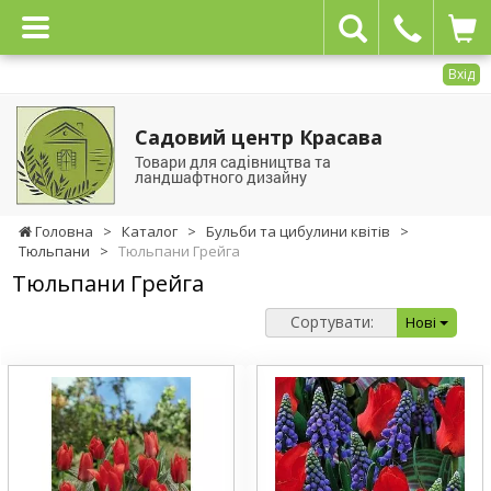
Вхід
Садовий центр Красава
Товари для садівництва та
ландшафтного дизайну
Головна
>
Каталог
>
Бульби та цибулини квітів
>
Тюльпани
>
Тюльпани Грейга
Тюльпани Грейга
Сортувати:
Нові