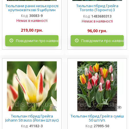
Тюльпани ранні низькорослі
Тюльпан гібрид Грейга
крупноквіткові 9 цибулин
Toronto (Торонто) 3
цибулинки
Код:
30083-9
Код:
1483680313
Немає в наявності
Немає в наявності
219,00 грн.
96,00 грн.
Повідомити про наявність
Повідомити про наявніст
Тюльпан гібрид Грейга
Тюльпан гібрид Грейга суміш
Johann Strauss (Йоган Штаус)
50 шт/уп.
Код:
41182-3
Код:
27995-50