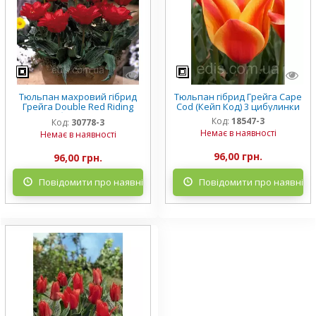
Тюльпан махровий гібрид
Тюльпан гібрид Грейга Cape
Грейга Double Red Riding
Cod (Кейп Код) 3 цибулинки
Hood (Дабл Ред рідін Худ) 3
Код:
18547-3
Код:
30778-3
цибулини
Немає в наявності
Немає в наявності
96,00 грн.
96,00 грн.
Повідомити про наявність
Повідомити про наявніст