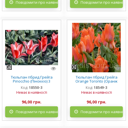
Повідомити про наявність
Повідомити про наявніст
Тюльпан гібрид Грейга
Тюльпан гібрид Грейга
Pinocchio (Піноккіо) 3
Orange Toronto (Оранж
цибулинки
Торонто) 3 цибулинки
Код:
18550-3
Код:
18549-3
Немає в наявності
Немає в наявності
96,00 грн.
96,00 грн.
Повідомити про наявність
Повідомити про наявніст