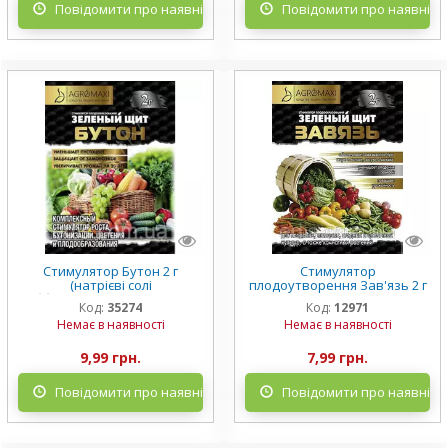
Повідомити про наявність
Повідомити про наявніст
Стимулятор Бутон 2 г
Стимулятор
(натрієві солі
плодоутворення Зав'язь 2 г
гиббереллиновых кислот 20
ТМ Зелений щит, Agromaxi
Код:
35274
Код:
12971
г/кг) ТМ Зелений щит,
Немає в наявності
Немає в наявності
Agromaxi
9,99 грн.
7,99 грн.
Повідомити про наявність
Повідомити про наявніст