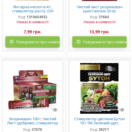
Янтарна кислота-4 г,
Чистий лист укорінювач
стимулятор росту, OVI
кристалічне 20 гр
Код:
1310654932
Код:
37684
Немає в наявності
Немає в наявності
7,99 грн.
13,99 грн.
Повідомити про наявність
Повідомити про наявніст
Укорінювач 100 г, Чистий
Стимулятор цвітіння Бутон
Лист (добриво, стимулятор
10 г ТМ Зелений щит,
росту коріння)
Agromaxi
Код:
37670
Код:
38217