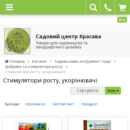
Вхід
Садовий центр Красава
Товари для садівництва та
ландшафтного дизайну
Головна
>
Каталог
>
Садова хімія, інструмент тощо
>
Добрива та стимулятори росту
>
Стимулятори росту, укорінювачі
Стимулятори росту, укорінювачі
Сортувати:
Нові
Бренди:
Агромакси
Чистий лист
Квадрат