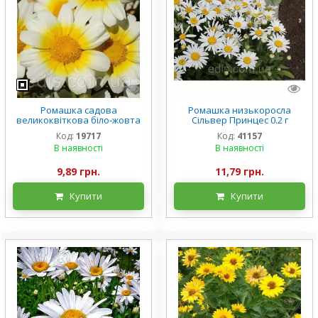
Ромашка садова
Ромашка низькоросла
великоквіткова біло-жовта
Сільвер Принцес 0.2 г
(однорічник) 0,3 г
насіння Яскрава
Код:
19717
Код:
41157
В наявності
В наявності
9,89 грн.
11,79 грн.
Купити
Купити