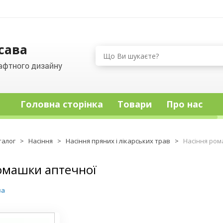
сава
афтного дизайну
Головна сторінка
Товари
Про нас
талог
>
Насіння
>
Насіння пряних і лікарських трав
>
Насіння ром
омашки аптечної
ва