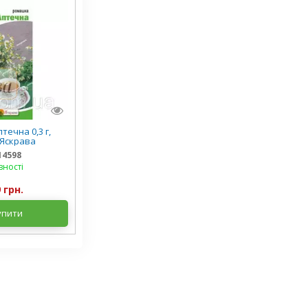
ечна 0,3 г,
 Яскрава
14598
вності
 грн.
упити