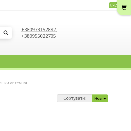
Вхід
+380973152882
,
+380955022705
ашки аптечної
Сортувати:
Нові