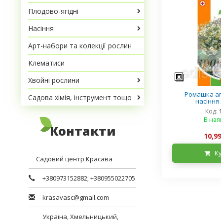
Плодово-ягідні
Насіння
Арт-набори та колекції рослин
Клематиси
Хвойні рослини
Ромашка апт
Садова хімія, інструмент тощо
насіння
Код:
В ная
Контакти
10,99
К
Садовий центр Красава
+380973152882
;
+380955022705
krasavasc@gmail.com
Україна,
Хмельницький
,