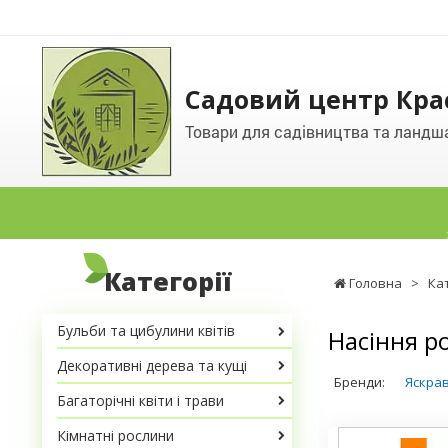
Садовий центр Кра
Товари для садівництва та ландш
Категорії
Головна
>
Ка
Бульби та цибулини квітів
Насіння р
Декоративні дерева та кущі
Бренди:
Яскра
Багаторічні квіти і трави
Кімнатні рослини