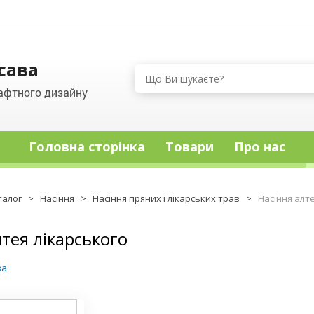
сава
афтного дизайну
Головна сторінка
Товари
Про нас
талог
>
Насіння
>
Насіння пряних і лікарських трав
>
Насіння алт
лтея лікарського
ва