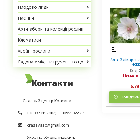
Плодово-ягідні
Насіння
Арт-набори та колекції рослин
Клематиси
Хвойні рослини
Алтей лікарськи
Садова хімія, інструмент тощо
Яск
Код:
Немає в 
Контакти
6,79
Повідомит
Садовий центр Красава
+380973152882
;
+380955022705
krasavasc@gmail.com
Україна,
Хмельницький
,