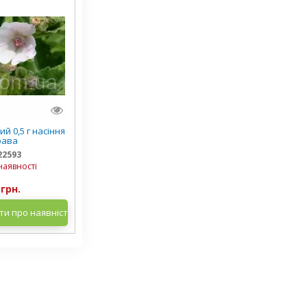
й 0,5 г насіння
рава
22593
наявності
 грн.
и про наявність