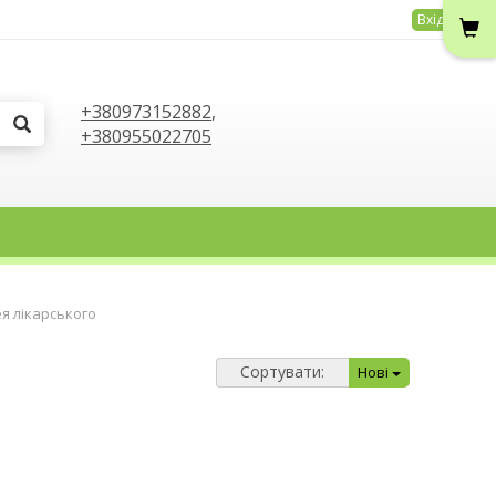
Вхід
+380973152882
,
+380955022705
ея лікарського
Сортувати:
Нові