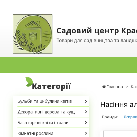
Садовий центр Кра
Товари для садівництва та ландш
Категорії
Головна
>
Ка
Бульби та цибулини квітів
Насіння а
Декоративні дерева та кущі
Бренди:
Яскра
Багаторічні квіти і трави
Кімнатні рослини