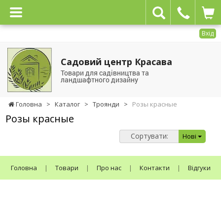
Вхід
Садовий центр Красава
Товари для садівництва та
ландшафтного дизайну
Головна
>
Каталог
>
Троянди
>
Розы красные
Розы красные
Сортувати:
Нові
Головна
|
Товари
|
Про нас
|
Контакти
|
Відгуки