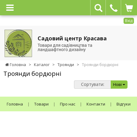
Вхід
Садовий центр Красава
Товари для садівництва та
ландшафтного дизайну
Головна
>
Каталог
>
Троянди
>
Троянди бордюрні
Троянди бордюрні
Сортувати:
Нові
Головна
|
Товари
|
Про нас
|
Контакти
|
Відгуки