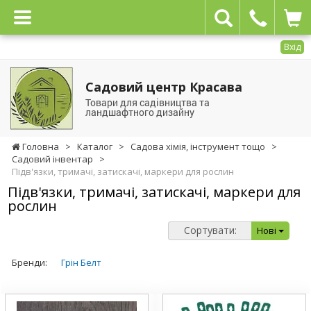
Вхід
Садовий центр Красава
Товари для садівництва та
ландшафтного дизайну
Головна
>
Каталог
>
Садова хімія, інструмент тощо
>
Садовий інвентар
>
Підв'язки, тримачі, затискачі, маркери для рослин
Підв'язки, тримачі, затискачі, маркери для
рослин
Сортувати:
Нові
Бренди:
Грін Белт