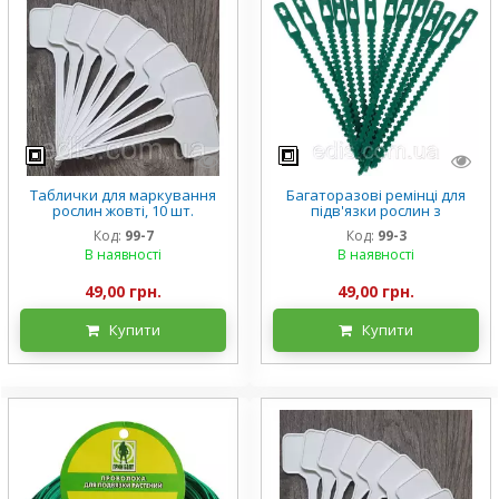
Таблички для маркування
Багаторазові ремінці для
рослин жовті, 10 шт.
підв'язки рослин з
150*60*40 мм
подвійним замком, 17,5 см.,
Код:
99-7
Код:
99-3
30 шт./уп.
В наявності
В наявності
49,00 грн.
49,00 грн.
Купити
Купити