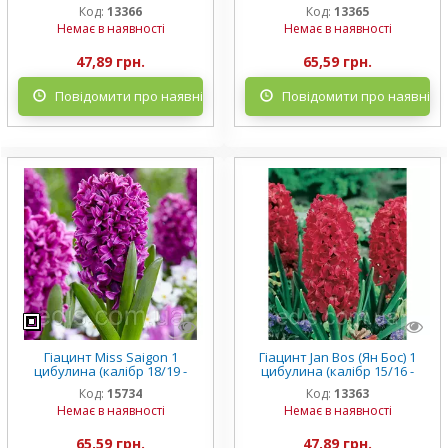
дуже великий)
дуже великий)
Код:
13366
Код:
13365
Немає в наявності
Немає в наявності
47,89 грн.
65,59 грн.
Повідомити про наявність
Повідомити про наявніст
Гіацинт Miss Saigon 1
Гіацинт Jan Bos (Ян Бос) 1
цибулина (калібр 18/19 -
цибулина (калібр 15/16 -
дуже великий)
великий)
Код:
15734
Код:
13363
Немає в наявності
Немає в наявності
65,59 грн.
47,89 грн.