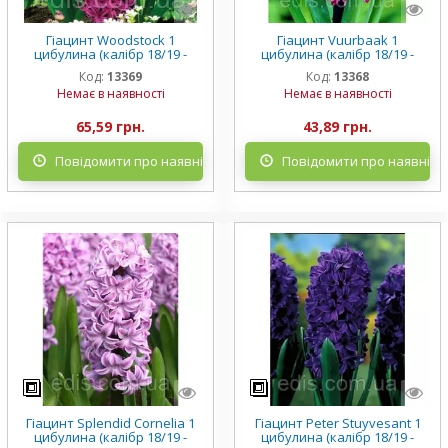
Гіацинт Woodstock 1
Гіацинт Vuurbaak 1
цибулина (калібр 18/19 -
цибулина (калібр 18/19 -
дуже великий)
дуже великий)
Код:
13369
Код:
13368
Немає в наявності
Немає в наявності
65,59 грн.
43,89 грн.
Повідомити про наявність
Повідомити про наявніст
Гіацинт Splendid Cornelia 1
Гіацинт Peter Stuyvesant 1
цибулина (калібр 18/19 -
цибулина (калібр 18/19 -