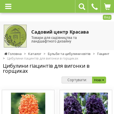
Вхід
Садовий центр Красава
Товари для садівництва та
ландшафтного дизайну
Головна
>
Каталог
>
Бульби та цибулини квітів
>
Гіацинт
>
Цибулини гіацинтів для вигонки в горщиках
Цибулини гіацинтів для вигонки в
горщиках
Сортувати:
Нові