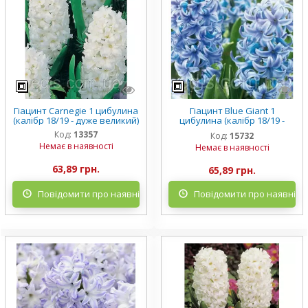
Гіацинт Carnegie 1 цибулина
Гіацинт Blue Giant 1
(калібр 18/19 - дуже великий)
цибулина (калібр 18/19 -
дуже великий)
Код:
13357
Код:
15732
Немає в наявності
Немає в наявності
63,89 грн.
65,89 грн.
Повідомити про наявність
Повідомити про наявніст