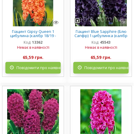
Гіацинт Gipsy Queen 1
Гіацинт Blue Sapphire (Блю
цибулина (калібр 18/19 -
Сапфір) 1 цибулинка (калібр
дуже великий)
18/19 - дуже великий)
Код:
13362
Код:
45543
Немає в наявності
Немає в наявності
65,59 грн.
65,59 грн.
Повідомити про наявність
Повідомити про наявніст