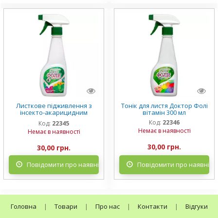
Листкове підживлення з
Тонік для листя Доктор Фолі
інсекто-акарицидним
вітамін 300 мл
ефектом Доктор Фолі від
Код:
22346
Код:
22345
шкідників 300 мл
Немає в наявності
Немає в наявності
30,00 грн.
30,00 грн.
Повідомити про наявність
Повідомити про наявніст
Головна
|
Товари
|
Про нас
|
Контакти
|
Відгуки