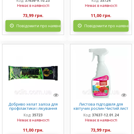
Код:
37636-9.10.23
Код:
35724
л. води) Agromaxi
Немає в наявності
Немає в наявності
73,99 грн.
11,00 грн.
Повідомити про наявність
Повідомити про наявніст
Добриво хелат заліза для
Листова підгодівля для
профілактики і лікування
квітучих рослин Чистий лист
хлорозу рослин Яромикс 30
300 мл
Код:
35723
Код:
37637-12.01.24
мл (на 5 л. води) Agromaxi
Немає в наявності
Немає в наявності
11,00 грн.
73,99 грн.