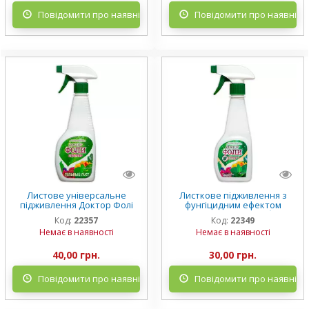
Повідомити про наявність
Повідомити про наявніст
Листове універсальне
Листкове підживлення з
підживлення Доктор Фолі
фунгіцидним ефектом
стартер 500 мл
Доктор Фолі від грибків,
Код:
22357
Код:
22349
хвороб і гнилей 300 мл
Немає в наявності
Немає в наявності
40,00 грн.
30,00 грн.
Повідомити про наявність
Повідомити про наявніст