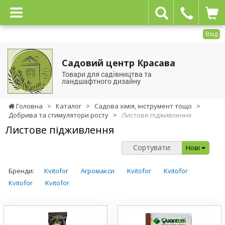
Вхід
Садовий центр Красава
Товари для садівництва та
ландшафтного дизайну
Головна
>
Каталог
>
Садова хімія, інструмент тощо
>
Добрива та стимулятори росту
>
Листове підживлення
Листове підживлення
Сортувати:
Нові
Бренди:
Kvitofor
Агромакси
Kvitofor
Kvitofor
Kvitofor
Kvitofor