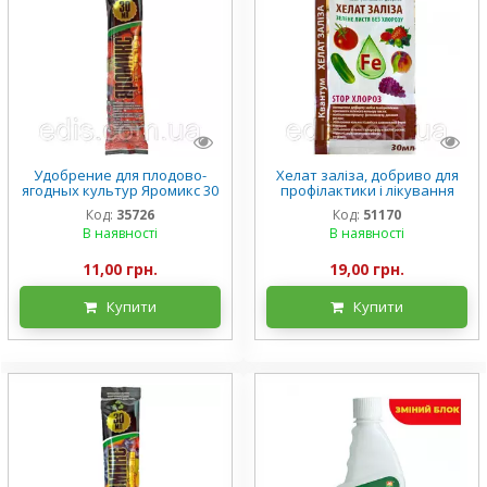
Удобрение для плодово-
Хелат заліза, добриво для
ягодных культур Яромикс 30
профілактики і лікування
мл. (на 10 л. воды) Agromaxi
хлорозу рослин Quantum
Код:
35726
Код:
51170
(Квантум) 30 мл (на 5 л. води)
В наявності
В наявності
11,00 грн.
19,00 грн.
Купити
Купити