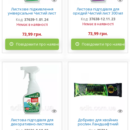
Листкове підживлення
Листова підгодівля для
універсальне Чистий лист
орхідей Чистий лист 300 мл
300 мл
Код:
37638-12.11.23
Код:
37639-1.01.24
Немає в наявності
Немає в наявності
73,99 грн.
73,99 грн.
Повідомити про наявність
Повідомити про наявніст
Листова підгодівля для
Добриво для хвойних
декоративно-листяних
рослин Ландшафтний
рослин Чистий лист 300 мл
дизайн Яромикс 30 мл (на 5