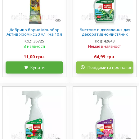
Добриво борне Монобор
Листове підживлення для
Актив Яромікс 30 мл. (на 10 л
декоративно-листяних
води) Agromaxi
рослин Чистий лист 300 мл
Код:
35725
Код:
42643
В наявності
Немає в наявності
11,00 грн.
64,99 грн.
Купити
Повідомити про наявніст